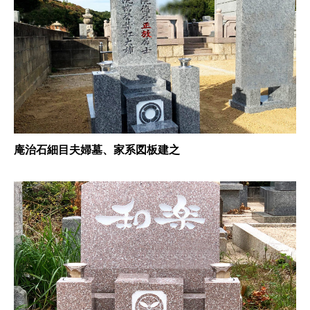
庵治石細目夫婦墓、家系図板建之