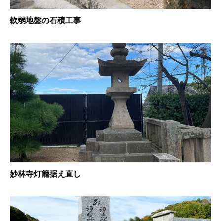
軟弱地盤の石積工事
妙林寺灯籠据え直し