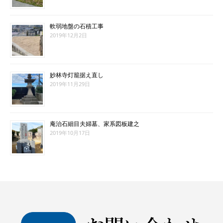
軟弱地盤の石積工事
2019年12月2日
妙林寺灯籠据え直し
2019年11月29日
庵治石細目夫婦墓、家系図板建之
2019年10月17日